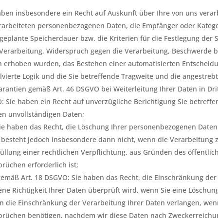
aben insbesondere ein Recht auf Auskunft über Ihre von uns vera
erarbeiteten personenbezogenen Daten, die Empfänger oder Kateg
geplante Speicherdauer bzw. die Kriterien für die Festlegung der 
Verarbeitung, Widerspruch gegen die Verarbeitung, Beschwerde be
n erhoben wurden, das Bestehen einer automatisierten Entscheidun
lvierte Logik und die Sie betreffende Tragweite und die angestre
arantien gemäß Art. 46 DSGVO bei Weiterleitung Ihrer Daten in Dri
: Sie haben ein Recht auf unverzügliche Berichtigung Sie betreff
en unvollständigen Daten;
ie haben das Recht, die Löschung Ihrer personenbezogenen Daten 
 besteht jedoch insbesondere dann nicht, wenn die Verarbeitung 
llung einer rechtlichen Verpflichtung, aus Gründen des öffentli
üchen erforderlich ist;
gemäß Art. 18 DSGVO: Sie haben das Recht, die Einschränkung de
tene Richtigkeit Ihrer Daten überprüft wird, wenn Sie eine Löschu
n die Einschränkung der Verarbeitung Ihrer Daten verlangen, wen
prüchen benötigen, nachdem wir diese Daten nach Zweckerreichu