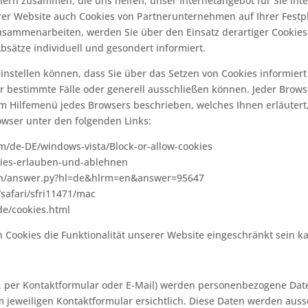
rn zusammen, die uns helfen, unser Internetangebot für Sie inte
er Website auch Cookies von Partnerunternehmen auf Ihrer Festpla
sammenarbeiten, werden Sie über den Einsatz derartiger Cookie
sätze individuell und gesondert informiert.
o einstellen können, dass Sie über das Setzen von Cookies informi
bestimmte Fälle oder generell ausschließen können. Jeder Browser
dem Hilfemenü jedes Browsers beschrieben, welches Ihnen erläutert
rowser unter den folgenden Links:
om/de-DE/windows-vista/Block-or-allow-cookies
okies-erlauben-und-ablehnen
bin/answer.py?hl=de&hlrm=en&answer=95647
/safari/sfri11471/mac
de/cookies.html
 Cookies die Funktionalität unserer Website eingeschränkt sein k
 per Kontaktformular oder E-Mail) werden personenbezogene Date
 jeweiligen Kontaktformular ersichtlich. Diese Daten werden aus