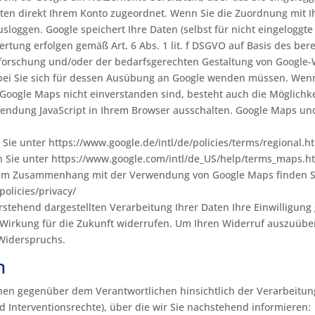
aten direkt Ihrem Konto zugeordnet. Wenn Sie die Zuordnung mit I
sloggen. Google speichert Ihre Daten (selbst für nicht eingeloggte
tung erfolgen gemäß Art. 6 Abs. 1 lit. f DSGVO auf Basis des bere
forschung und/oder der bedarfsgerechten Gestaltung von Google-W
obei Sie sich für dessen Ausübung an Google wenden müssen. Wenn
oogle Maps nicht einverstanden sind, besteht auch die Möglichk
nwendung JavaScript in Ihrem Browser ausschalten. Google Maps un
.
e unter https://www.google.de/intl/de/policies/terms/regional.ht
Sie unter https://www.google.com/intl/de_US/help/terms_maps.h
im Zusammenhang mit der Verwendung von Google Maps finden Sie 
policies/privacy/
orstehend dargestellten Verarbeitung Ihrer Daten Ihre Einwilligung 
it Wirkung für die Zukunft widerrufen. Um Ihren Widerruf auszuüben
 Widerspruchs.
n
nen gegenüber dem Verantwortlichen hinsichtlich der Verarbeitu
 Interventionsrechte), über die wir Sie nachstehend informieren: