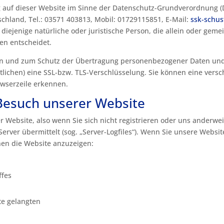
g auf dieser Website im Sinne der Datenschutz-Grundverordnung (D
chland, Tel.: 03571 403813, Mobil: 01729115851, E-Mail:
ssk-schu
diejenige natürliche oder juristische Person, die allein oder gem
en entscheidet.
n und zum Schutz der Übertragung personenbezogener Daten und a
lichen) eine SSL-bzw. TLS-Verschlüsselung. Sie können eine versc
owserzeile erkennen.
Besuch unserer Website
 Website, also wenn Sie sich nicht registrieren oder uns anderwe
Server übermittelt (sog. „Server-Logfiles“). Wenn Sie unsere Websi
hnen die Website anzuzeigen:
ffes
te gelangten