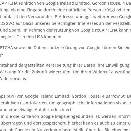
APTCHA Funktion von Google Ireland Limited, Gordon House, 4 Barr
dung, ob eine Eingabe durch eine natürliche Person erfolgt oder 
nst umfasst den Versand der IP-Adresse und ggf. weiterer von Goog
 f DSGVO auf Basis unseres berechtigten Interesses an der Festste
 und Spam. Im Rahmen der Nutzung von Google reCAPTCHA kann e
Google LLC. in den USA kommen.
PTCHA sowie die Datenschutzerklärung von Google können Sie ein
y/
orstehend dargestellten Verarbeitung Ihrer Daten Ihre Einwilligung 
it Wirkung für die Zukunft widerrufen. Um Ihren Widerruf auszuüben
 Widerspruchs.
 (API) von Google Ireland Limited, Gordon House, 4 Barrow St, Dub
teraktiven (Land-)Karten, um geographische Informationen visuell 
und eine etwaige Anfahrt erleichtert.
, in die die Karte von Google Maps eingebunden ist, werden Infor
e übertragen und dort gespeichert, hierbei kann es auch zu einer Ü
n, ob Google ein Nutzerkonto bereitstellt, über das Sie eingelog